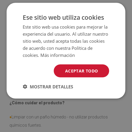
♦
Alta resistencia a la descoloración y a los rayos UV.
Ese sitio web utiliza cookies
♦
Las alfombras
no son antideslizantes
;
Este sitio web usa cookies para mejorar la
experiencia del usuario. Al utilizar nuestro
♦
El producto
fácil de limpiar
, resistente a las manchas y al
sitio web, usted acepta todas las cookies
agua
de acuerdo con nuestra Política de
cookies.
Más información
♦
Tenga en cuenta que los daños causados por el uso
debido al paso del tiempo (por ejemplo, abrasión) no son
ACEPTAR TODO
objeto de reclamación.
MOSTRAR DETALLES
¿Cómo cuidar el producto?
♦
Limpiar con un paño húmedo - no utilizar productos
químicos fuertes.