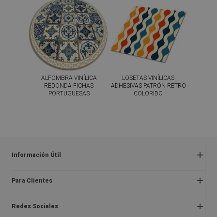
ALFOMBRA VINÍLICA
LOSETAS VINÍLICAS
REDONDA FICHAS
ADHESIVAS PATRÓN RETRO
PORTUGUESAS
COLORIDO
44.99
59.99
PRECIO:
€
PRECIO:
€
COMPRAR
COMPRAR
AHORA
AHORA
Información Útil
Preguntas frecuentes
Para Clientes
Quejas y devoluciones
Sobre nosotros
Reglamentos de las ofertas
Redes Sociales
Instrucciones de montaje