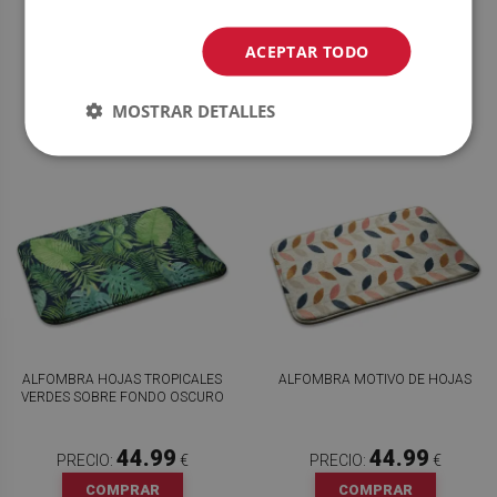
44.99
44.99
PRECIO:
€
PRECIO:
€
ACEPTAR TODO
COMPRAR
COMPRAR
AHORA
AHORA
MOSTRAR DETALLES
ALFOMBRA HOJAS TROPICALES
ALFOMBRA MOTIVO DE HOJAS
VERDES SOBRE FONDO OSCURO
44.99
44.99
PRECIO:
€
PRECIO:
€
COMPRAR
COMPRAR