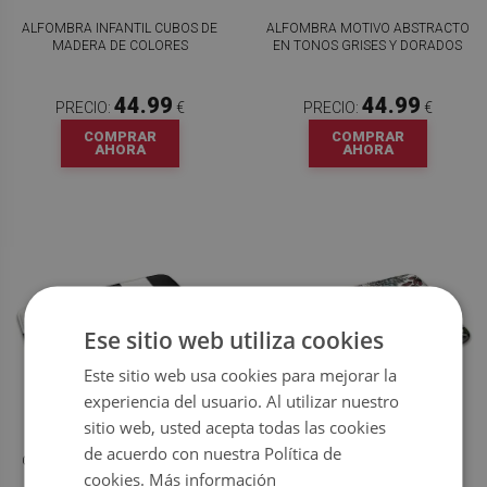
ALFOMBRA INFANTIL CUBOS DE
ALFOMBRA MOTIVO ABSTRACTO
MADERA DE COLORES
EN TONOS GRISES Y DORADOS
44.99
44.99
PRECIO:
€
PRECIO:
€
COMPRAR
COMPRAR
AHORA
AHORA
Ese sitio web utiliza cookies
Este sitio web usa cookies para mejorar la
experiencia del usuario. Al utilizar nuestro
sitio web, usted acepta todas las cookies
ALFOMBRA SALÓN MOTIVO A
ALFOMBRA ANIMALES
de acuerdo con nuestra Política de
CUADROS EN BLANCO Y NEGRO
AFRICANOS Y PLANTAS
cookies.
Más información
TROPICALES