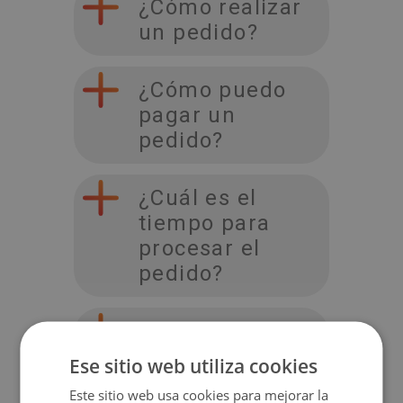
¿Cómo realizar
un pedido?
¿Cómo puedo
pagar un
pedido?
¿Cuál es el
tiempo para
procesar el
pedido?
¿Cuál es el
costo de envío?
Ese sitio web utiliza cookies
Este sitio web usa cookies para mejorar la