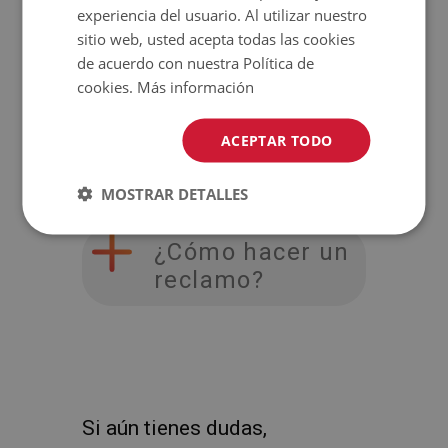
¿Puedo pedir
experiencia del usuario. Al utilizar nuestro
envío al
sitio web, usted acepta todas las cookies
de acuerdo con nuestra Política de
extranjero?
cookies.
Más información
¿Qué hacer si el
ACEPTAR TODO
paquete llega
dañado?
MOSTRAR DETALLES
¿Cómo hacer un
reclamo?
Si aún tienes dudas,