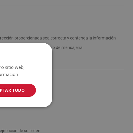
rección proporcionada sea correcta y contenga la información
proporcionado por el servicio de mensajería.
ro sitio web,
ormación
PTAR TODO
 ejecución de su orden.