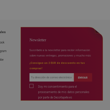
ales
Newsletter
book
Suscríbete a la newsletter para recibir información
agram
sobre nuevas entregas, promociones y mucho más
ube
¡Consigue un 2 EUR de descuento en tus
compras!
ENVIAR
Doy mi consentimiento para el
procesamiento de mis datos personales
por parte de Decortapete.es