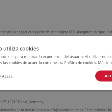
mente al recoger el paquete del mensajero GLS. Asegúrate de que la di
aquete. También presta atención a la exactitud del número de teléfono 
b utiliza cookies
 cookies para mejorar la experiencia del usuario. Al utilizar nuest
s las cookies de acuerdo con nuestra Política de cookies.
Más inf
TALLES
ACE
 transferencia bancaria tradicional.
27, 10719 Berlin, Germany
nfirmación de la transferencia a
info@decortapete.es
. Esto acelerará la