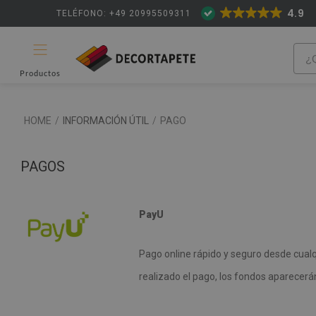
4.9
TELÉFONO: +49 20995509311
Productos
HOME
/
INFORMACIÓN ÚTIL
/
PAGO
PAGOS
PayU
Pago online rápido y seguro desde cualqu
realizado el pago, los fondos aparecer