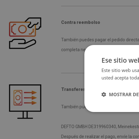
Contra reembolso
También puedes pagar el pedido directa
completa necesaria para entregarte el p
Ese sitio we
Este sitio web usa
usted acepta toda
Transferencia tradicional
MOSTRAR DE
También puedes realizar pagos mediante
DEFTO GMBH DE319960340, Meinekestr. 
Después de realizar el pago, envíe la co