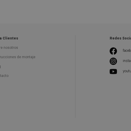
a Clientes
Redes Soci
re nosotros
face
trucciones de montaje
inst
g
yout
tacto