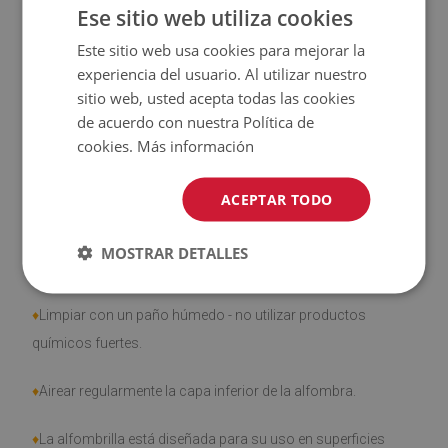
Ese sitio web utiliza cookies
♦
El producto
fácil de limpiar
, resistente a las manchas y al
Este sitio web usa cookies para mejorar la
agua
experiencia del usuario. Al utilizar nuestro
sitio web, usted acepta todas las cookies
♦
Tenga en cuenta que los daños causados por el uso
de acuerdo con nuestra Política de
debido al paso del tiempo (por ejemplo, abrasión) no son
cookies.
Más información
objeto de reclamación.
ACEPTAR TODO
MOSTRAR DETALLES
¿Cómo cuidar el producto?
♦
Limpiar con un paño húmedo - no utilizar productos
químicos fuertes.
♦
Airear regularmente la capa inferior de la alfombra.
♦
La alfombrilla está diseñada para su uso en superficies