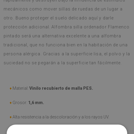
rápidamente y destruyen bajo la influencia de estímulos
mecánicos como mover sillas de ruedas de un lugar a
otro. Bueno proteger el suelo delicado aquí y darle
protección adicional. Alfombra silla ordenador Flamenco
pintado será una alternativa excelente a una alfombra
tradicional, que no funciona bien en la habitación de una
persona alérgica. Gracias a la superficie lisa, el polvo y la
suciedad no se pegarán a la superficie tan fácilmente.
♦
Material:
Vinilo recubierto de malla PES.
♦
Grosor:
1,6 mm.
♦
Alta resistencia a la descoloración y a los rayos UV.
♦
Las alfombras
no son antideslizantes
;