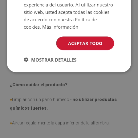
experiencia del usuario. Al utilizar nuestro
sitio web, usted acepta todas las cookies
♦
El producto
fácil de limpiar
, resistente a las manchas y al
de acuerdo con nuestra Política de
agua.
cookies.
Más información
♦
Tenga en cuenta que los daños causados por el uso
ACEPTAR TODO
debido al paso del tiempo (por ejemplo, abrasión) no son
objeto de reclamación.
MOSTRAR DETALLES
¿Cómo cuidar el producto?
♦
Limpiar con un paño húmedo -
no utilizar productos
químicos fuertes.
♦
Airear regularmente la capa inferior de la alfombra.