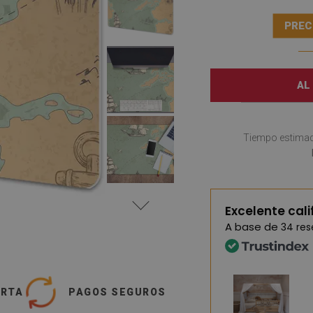
PREC
AL
Tiempo estimad
Excelente cali
A base de
34 re
ERTA
PAGOS SEGUROS