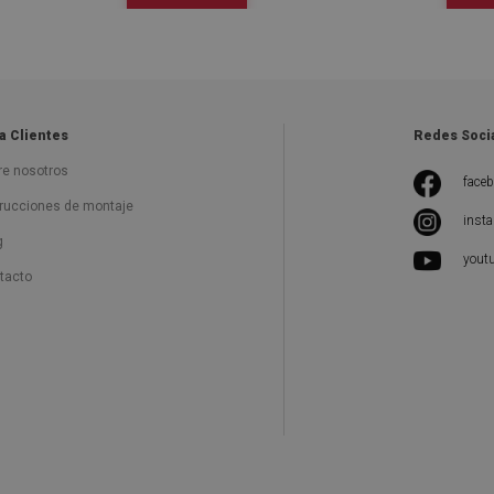
a Clientes
Redes Soci
re nosotros
face
trucciones de montaje
inst
g
yout
tacto