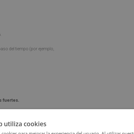
.
aso del tiempo (por ejemplo,
s fuertes.
b utiliza cookies
 cookies para mejorar la experiencia del usuario. Al utilizar nuest