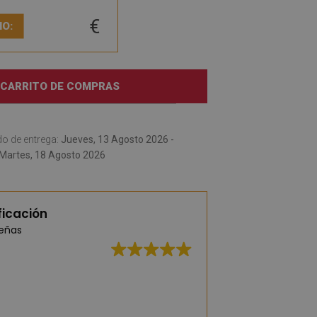
€
IO:
 CARRITO DE COMPRAS
o de entrega:
Jueves, 13 Agosto 2026 -
Martes, 18 Agosto 2026
ficación
señas
Excelente calidad,
entrega rápida.