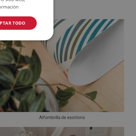
ormación
PTAR TODO
Alfombrilla de escritorio