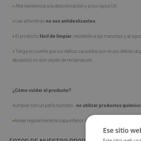
♦
Alta resistencia a la descoloración y a los rayos UV.
♦
Las alfombras
no son antideslizantes.
♦
El producto
fácil de limpiar
, resistente a las manchas y al agua
♦
Tenga en cuenta que los daños causados por el uso debido al p
abrasión) no son objeto de reclamación.
¿Cómo cuidar el producto?
♦
Limpiar con un paño húmedo -
no utilizar productos químico
♦
Airear regularmente la capa inferior de la alfombra.
Ese sitio we
Este sitio web usa