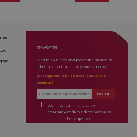
ales
Newsletter
book
Suscríbete a la newsletter para recibir información
agram
sobre nuevas entregas, promociones y mucho más
ube
¡Consigue un 2 EUR de descuento en tus
compras!
ENVIAR
Doy mi consentimiento para el
procesamiento de mis datos personales
por parte de Decortapete.es