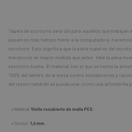
r Google,
ver original
)
Baldosas de vin
Leer más
variedad de dise
alunska
llegó en una s
Beatrycz
año
hace 1 a
estaba bien em
Tapete de escritorio será útil para aquellos que trabajan
sencilla, despeg
pasamos más tiempo frente a la computadora, hacemos m
resultado es f
me sorprende q
escritorio. Esto significa que la parte superior del escri
hacer tan buen
mecánicos en mayor medida que antes. Vale la pena inver
y, a pesar de c
escritorio buena. El material con el que se hecha la almo
(durante las v
problema. Se l
100% del tablero de la mesa contra inundaciones y rayon
húmedo si se e
del tesoro también se puede usar como una alfombrilla p
recomiendo.
(Traducido por
♦
Material:
Vinilo recubierto de malla PES.
♦
Grosor:
1,6 mm.