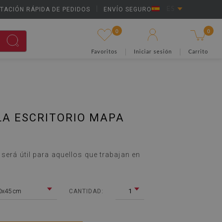
TACIÓN RÁPIDA DE PEDIDOS
|
ENVÍO SEGURO
ES
0
0
Favoritos
Iniciar sesión
Carrito
LA ESCRITORIO MAPA
O
 será útil para aquellos que trabajan en
0x45 cm
1
CANTIDAD: