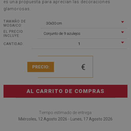
es una propuesta para aprecian las decoraciones
glamorosas.
TAMAÑO DE
30x30 cm
MOSAICO:
EL PRECIO
Conjunto de 9 azulejos
INCLUYE:
1
CANTIDAD:
€
PRECIO:
AL CARRITO DE COMPRAS
Tiempo estimado de entrega:
Miércoles, 12 Agosto 2026 - Lunes, 17 Agosto 2026
Baldosas vinílicas autoadhesivas Abstracción moderna