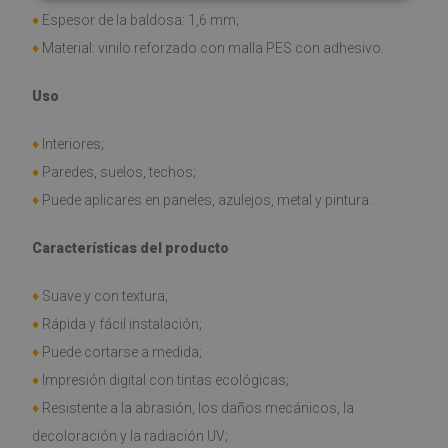
♦
Espesor de la baldosa: 1,6 mm;
♦
Material: vinilo reforzado con malla PES con adhesivo.
Uso
♦
Interiores;
♦
Paredes, suelos, techos;
♦
Puede aplicares en paneles, azulejos, metal y pintura.
Características del producto
♦
Suave y con textura;
♦
Rápida y fácil instalación;
♦
Puede cortarse a medida;
♦
Impresión digital con tintas ecológicas;
♦
Resistente a la abrasión, los daños mecánicos, la
decoloración y la radiación UV;