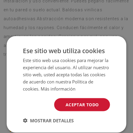
instalación y uso conveniente. Puedes pegarlo fácilmente
en tu pared o suelo actual. Baldosas vinílicas
autoadhesivas Abstracción moderna son resistentes a la
humedad y los rayones. Conducen fácilmente el calor y
amortiguan los sonidos. Gracias a por qué, son una
alternativa excelente a los materiales decorativos
Ese sitio web utiliza cookies
tradicionales.
Este sitio web usa cookies para mejorar la
experiencia del usuario. Al utilizar nuestro
sitio web, usted acepta todas las cookies
¡ATENCIÓN!
de acuerdo con nuestra Política de
cookies.
Más información
♦
El precio indicado es para un juego de 9 piezas de baldosas
de 30x30 cm.
ACEPTAR TODO
Material
MOSTRAR DETALLES
♦
Tamaño de la baldosa: 30x30 cm;