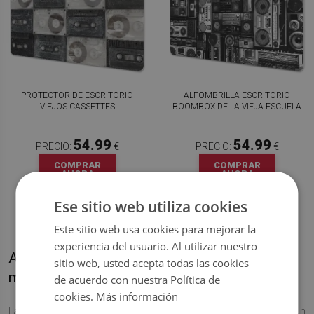
PROTECTOR DE ESCRITORIO
ALFOMBRILLA ESCRITORIO
VIEJOS CASSETTES
BOOMBOX DE LA VIEJA ESCUELA
54.99
54.99
PRECIO:
€
PRECIO:
€
COMPRAR
COMPRAR
AHORA
AHORA
Ese sitio web utiliza cookies
Este sitio web usa cookies para mejorar la
experiencia del usuario. Al utilizar nuestro
Alfombrillas protectoras de escritorio con
sitio web, usted acepta todas las cookies
motivos musicales
de acuerdo con nuestra Política de
cookies.
Más información
Las alfombrillas de escritorio con un tema musical serán un