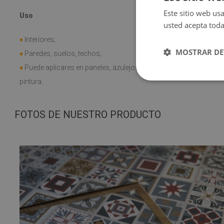
♦
Resistente a
Este sitio web usa
Uso
mecánicos, la
usted acepta toda
♦
Rango de te
♦
Interiores;
+60 C.
MOSTRAR DE
♦
Paredes, suelos, techos;
♦
Puede aplicares en paneles, azulejos, metal y
pintura.
FOTOS DE NUESTRO PRODUCTO