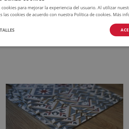
 la abrasión, los daños
 cookies para mejorar la experiencia del usuario. Al utilizar nuest
 decoloración y la radiación UV;
s las cookies de acuerdo con nuestra Política de cookies.
Más inf
mperatura de aplicación: -10 C a
TALLES
ACE