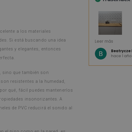
celente a los materiales
Baldosas de vini
edes. Si está buscando una idea
Leer más
variedad de diseñ
gantes y elegantes, entonces
llegó en una sem
Beatrycze 
hace 1 año
estaba bien emp
rfecta.
sencilla, despegar
resultado es fan
, sino que también son
me sorprende qu
son resistentes a la humedad,
hacer tan buen 
y, a pesar de co
 por qué, fácil puedes mantenerlos
(durante las vac
ropiedades insonorizantes. A
problema. Se li
húmedo si se ens
neles de PVC reducirá el sonido al
recomiendo.
(Traducido por 
en el piso como en la pared, es