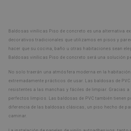
Baldosas vinílicas Piso de concreto es una alternativa ex
decorativos tradicionales que utilizamos en pisos y par
hacer que su cocina, baño u otras habitaciones sean ele
Baldosas vinílicas Piso de concreto será una solución pe
No solo traerán una atmósfera moderna en la habitación
extremadamente prácticos de usar. Las baldosas de PVC 
resistentes a las manchas y fáciles de limpiar. Gracias a
perfectos limpios. Las baldosas de PVC también tienen p
diferencia de las baldosas clásicas, un piso hecho de pa
caminar.
La instalación de paneles de vinilo autoadhesivos, tanto 