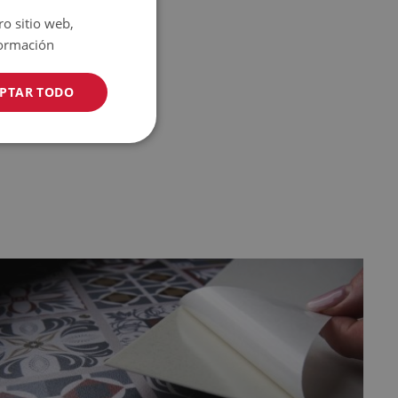
ro sitio web,
ormación
PTAR TODO