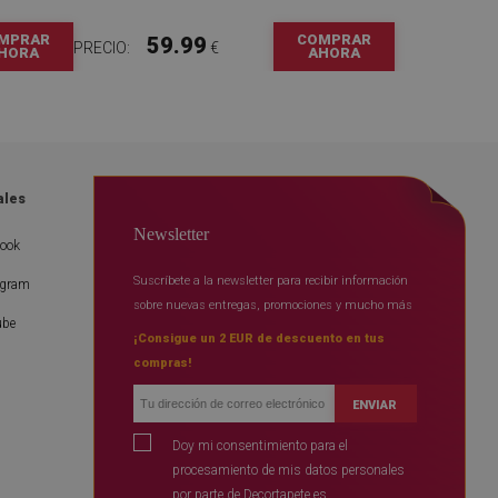
MPRAR
COMPRAR
59.99
PRECIO:
€
HORA
AHORA
ales
Newsletter
book
Suscríbete a la newsletter para recibir información
agram
sobre nuevas entregas, promociones y mucho más
ube
¡Consigue un 2 EUR de descuento en tus
compras!
ENVIAR
Doy mi consentimiento para el
procesamiento de mis datos personales
por parte de Decortapete.es