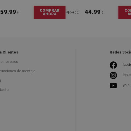
COMPRAR
CO
59.99
44.99
€
PRECIO:
€
AHORA
A
a Clientes
Redes Soci
re nosotros
face
trucciones de montaje
inst
g
yout
tacto