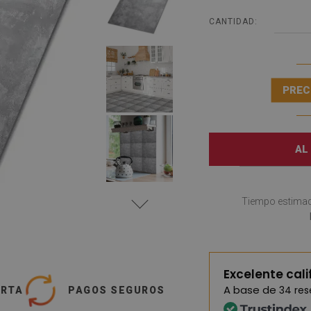
CANTIDAD:
PREC
AL
Tiempo estimad
Excelente cali
A base de
34 re
ERTA
PAGOS SEGUROS