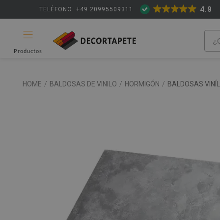
4.9
TELÉFONO: +49 20995509311
Productos
HOME
/
BALDOSAS DE VINILO
/
HORMIGÓN
/
BALDOSAS VINÍ