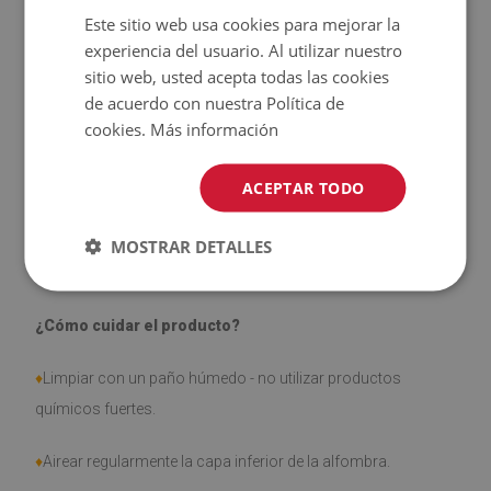
Este sitio web usa cookies para mejorar la
♦
Las alfombras
no son antideslizantes
;
experiencia del usuario. Al utilizar nuestro
sitio web, usted acepta todas las cookies
♦
El producto
fácil de limpiar
, resistente a las manchas y al
de acuerdo con nuestra Política de
agua
cookies.
Más información
♦
Tenga en cuenta que los daños causados por el uso
ACEPTAR TODO
debido al paso del tiempo (por ejemplo, abrasión) no son
objeto de reclamación.
MOSTRAR DETALLES
¿Cómo cuidar el producto?
♦
Limpiar con un paño húmedo - no utilizar productos
químicos fuertes.
♦
Airear regularmente la capa inferior de la alfombra.