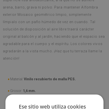
superficie lisa antideslizante, a la que no se adhiere
arena, barro, grava ni polvo. Para mantener Alfombra
exterior Mosaico geométrico limpio, simplemente
límpialo con un paño húmedo de vez en cuando. Tal
solución de disposición al aire libre traerá carácter
original al balcón y al jardín, haciendo que el espacio sea
agradable para el cuerpo y el espíritu. Los colores vivos
agradarán a la vista mucho. ¡Haz que tu terraza llame la
atención!
♦
Material:
Vinilo recubierto de malla PES.
♦
Grosor:
1,6 mm.
♦
Alta resistencia a la descoloración y a los rayos UV.
Ese sitio web utiliza cookies