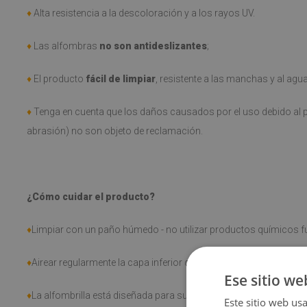
♦
Alta resistencia a la descoloración y a los rayos UV.
♦
Las alfombras
no son antideslizantes
;
♦
El producto
fácil de limpiar
, resistente a las manchas y al agu
♦
Tenga en cuenta que los daños causados por el uso debido al p
abrasión) no son objeto de reclamación.
¿Cómo cuidar el producto?
♦
Limpiar con un paño húmedo - no utilizar productos químicos fu
♦
Airear regularmente la capa inferior de la alfombra.
Ese sitio we
♦
La alfombrilla está diseñada para su uso en superficies duras. S
Este sitio web usa