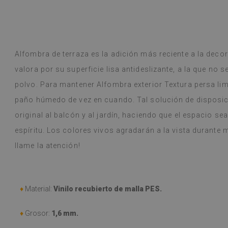
r Google,
ver original
)
Baldosas de vin
Leer más
variedad de dise
alunska
llegó en una s
Beatrycz
año
hace 1 a
estaba bien em
Alfombra de terraza es la adición más reciente a la decor
sencilla, despeg
valora por su superficie lisa antideslizante, a la que no s
resultado es f
me sorprende q
polvo. Para mantener Alfombra exterior Textura persa li
hacer tan buen
paño húmedo de vez en cuando. Tal solución de disposició
y, a pesar de c
original al balcón y al jardín, haciendo que el espacio se
(durante las v
problema. Se l
espíritu. Los colores vivos agradarán a la vista durante 
húmedo si se e
llame la atención!
recomiendo.
(Traducido por
♦
Material:
Vinilo recubierto de malla PES.
♦
Grosor:
1,6 mm.