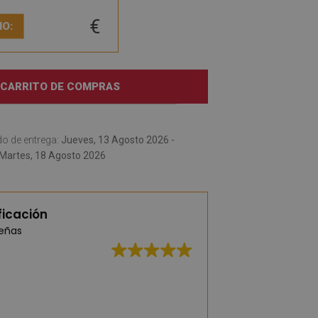
€
IO:
 CARRITO DE COMPRAS
o de entrega:
Jueves, 13 Agosto 2026 -
Martes, 18 Agosto 2026
ficación
señas
Excelente calidad,
entrega rápida.