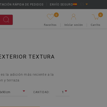
TACIÓN RÁPIDA DE PEDIDOS
|
ENVÍO SEGURO
ES
0
0
Favoritos
Iniciar sesión
Carrito
EXTERIOR TEXTURA
es la adición más reciente a la
n y terraza.
0x90 cm
1
CANTIDAD: