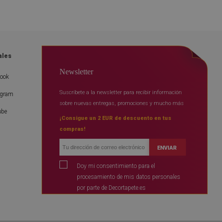
ales
Newsletter
book
Suscríbete a la newsletter para recibir información
agram
sobre nuevas entregas, promociones y mucho más
ube
¡Consigue un 2 EUR de descuento en tus
compras!
ENVIAR
Doy mi consentimiento para el
procesamiento de mis datos personales
por parte de Decortapete.es