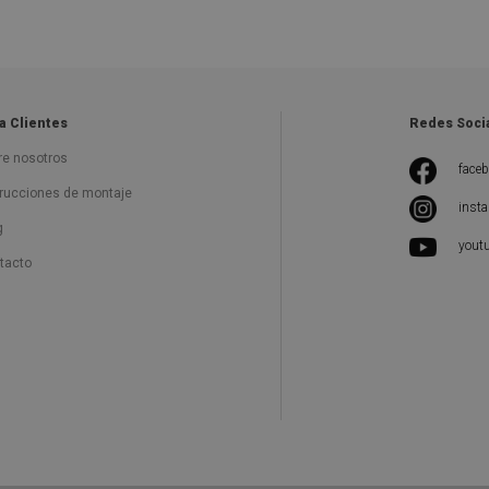
a Clientes
Redes Soci
re nosotros
face
trucciones de montaje
inst
g
yout
tacto