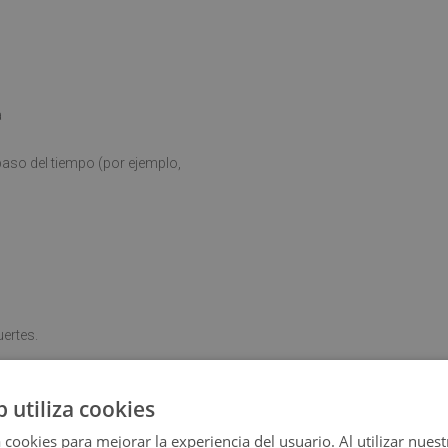
a
aso del tiempo (por ejemplo,
ertes.
b utiliza cookies
i se coloca sobre una superficie
 cookies para mejorar la experiencia del usuario. Al utilizar nuest