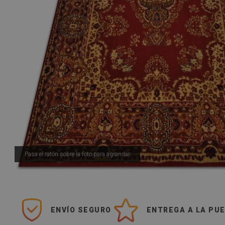
Pasa el ratón sobre la foto para agrandar
Pasa el ratón sobre la foto para agrandar
ase! Soy cliente habitual y la calidad
ENVÍO SEGURO
ENTREGA A LA PU
decepcionado.