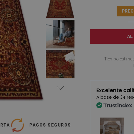
PREC
AL
Tiempo estimad
Excelente cali
A base de
34 re
ERTA
PAGOS SEGUROS