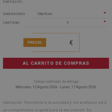
habitación.
100x70 cm
DIMENSIONES:
1
CANTIDAD:
€
PRECIO:
AL CARRITO DE COMPRAS
Tiempo estimado de entrega:
Miércoles, 12 Agosto 2026 - Lunes, 17 Agosto 2026
Tapete de silla es una buena idea para la decoración de la
habitación. Resistente a la suciedad y los arañazos será
un complemento original para la decoración. Su