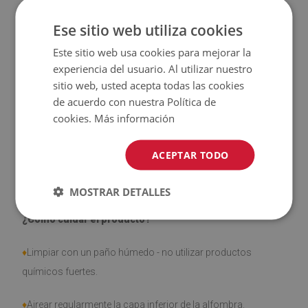
Ese sitio web utiliza cookies
♦
Las alfombras
no son antideslizantes
;
Este sitio web usa cookies para mejorar la
♦
El producto
fácil de limpiar
, resistente a las manchas y al
experiencia del usuario. Al utilizar nuestro
agua
sitio web, usted acepta todas las cookies
de acuerdo con nuestra Política de
♦
Tenga en cuenta que los daños causados por el uso
cookies.
Más información
debido al paso del tiempo (por ejemplo, abrasión) no son
objeto de reclamación.
ACEPTAR TODO
MOSTRAR DETALLES
¿Cómo cuidar el producto?
♦
Limpiar con un paño húmedo - no utilizar productos
químicos fuertes.
♦
Airear regularmente la capa inferior de la alfombra.