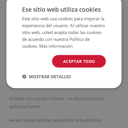
♦
Las alfombras
no son antideslizantes
;
Ese sitio web utiliza cookies
Este sitio web usa cookies para mejorar la
♦
El producto
fácil de limpiar
, resistente a las manchas y al
experiencia del usuario. Al utilizar nuestro
agua
sitio web, usted acepta todas las cookies
de acuerdo con nuestra Política de
♦
Tenga en cuenta que los daños causados por el uso
cookies.
Más información
debido al paso del tiempo (por ejemplo, abrasión) no son
objeto de reclamación.
ACEPTAR TODO
MOSTRAR DETALLES
¿Cómo cuidar el producto?
♦
Limpiar con un paño húmedo - no utilizar productos
químicos fuertes.
♦
Airear regularmente la capa inferior de la alfombra.