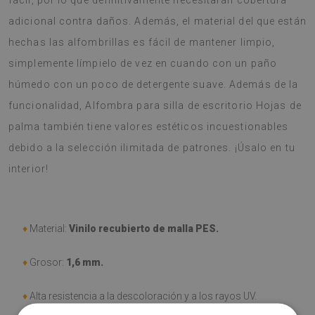
fácil, por lo que definitivamente necesitarán cobertura
adicional contra daños. Además, el material del que están
hechas las alfombrillas es fácil de mantener limpio,
simplemente límpielo de vez en cuando con un paño
húmedo con un poco de detergente suave. Además de la
funcionalidad, Alfombra para silla de escritorio Hojas de
palma también tiene valores estéticos incuestionables
debido a la selección ilimitada de patrones. ¡Úsalo en tu
interior!
♦
Material:
Vinilo recubierto de malla PES.
♦
Grosor:
1,6 mm.
♦
Alta resistencia a la descoloración y a los rayos UV.