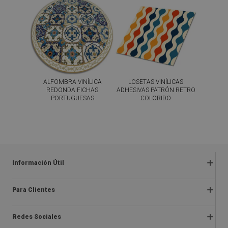
ALFOMBRA VINÍLICA
LOSETAS VINÍLICAS
REDONDA FICHAS
ADHESIVAS PATRÓN RETRO
PORTUGUESAS
COLORIDO
44.99
59.99
PRECIO:
€
PRECIO:
€
COMPRAR
COMPRAR
AHORA
AHORA
Información Útil
Preguntas frecuentes
Para Clientes
Quejas y devoluciones
Sobre nosotros
Reglamentos de las ofertas
Redes Sociales
Instrucciones de montaje