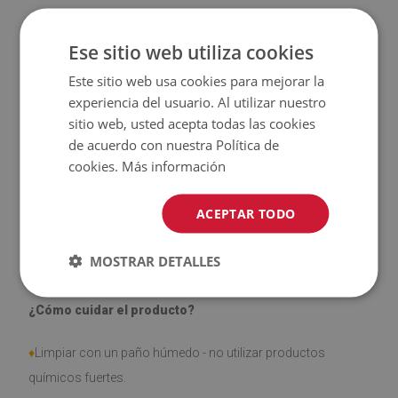
♦
Alta resistencia a la descoloración y a los rayos UV.
Ese sitio web utiliza cookies
♦
Las alfombras
no son antideslizantes
;
Este sitio web usa cookies para mejorar la
experiencia del usuario. Al utilizar nuestro
♦
El producto
fácil de limpiar
, resistente a las manchas y al
sitio web, usted acepta todas las cookies
agua
de acuerdo con nuestra Política de
cookies.
Más información
♦
Tenga en cuenta que los daños causados por el uso
debido al paso del tiempo (por ejemplo, abrasión) no son
ACEPTAR TODO
objeto de reclamación.
MOSTRAR DETALLES
¿Cómo cuidar el producto?
♦
Limpiar con un paño húmedo - no utilizar productos
químicos fuertes.