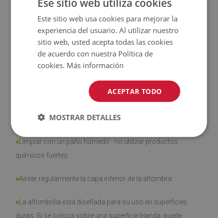
Ese sitio web utiliza cookies
♦
El producto
fácil de limpiar
, resistente a las manchas y al
Este sitio web usa cookies para mejorar la
agua
experiencia del usuario. Al utilizar nuestro
sitio web, usted acepta todas las cookies
♦
Tenga en cuenta que los daños causados por el uso
de acuerdo con nuestra Política de
debido al paso del tiempo (por ejemplo, abrasión) no son
cookies.
Más información
objeto de reclamación.
ACEPTAR TODO
MOSTRAR DETALLES
¿Cómo cuidar el producto?
♦
Limpiar con un paño húmedo - no utilizar productos
químicos fuertes.
♦
Airear regularmente la capa inferior de la alfombra.
♦
La alfombrilla está diseñada para su uso en superficies
duras. Si se coloca sobre una superficie blanda, puede