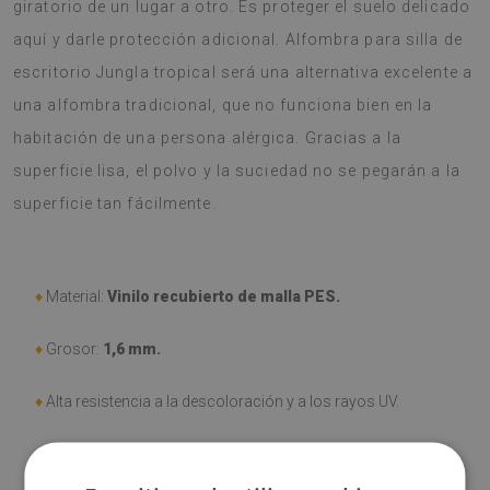
giratorio de un lugar a otro. Es proteger el suelo delicado
aquí y darle protección adicional. Alfombra para silla de
escritorio Jungla tropical será una alternativa excelente a
una alfombra tradicional, que no funciona bien en la
habitación de una persona alérgica. Gracias a la
superficie lisa, el polvo y la suciedad no se pegarán a la
superficie tan fácilmente.
♦
Material:
Vinilo recubierto de malla PES.
♦
Grosor:
1,6 mm.
♦
Alta resistencia a la descoloración y a los rayos UV.
♦
Las alfombras
no son antideslizantes
;