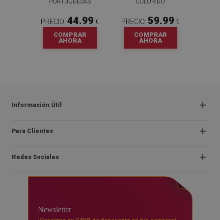
PORTUGUESAS
COLORIDO
44.99
59.99
PRECIO:
€
PRECIO:
€
COMPRAR
COMPRAR
AHORA
AHORA
Información Útil
Preguntas frecuentes
Para Clientes
Quejas y devoluciones
Sobre nosotros
Reglamentos de las ofertas
Redes Sociales
Instrucciones de montaje
Terminos y condiciones
Blog
Derecho de desistimiento del contrato
facebook
Contacto
Entrega
instagram
FAQ
Newsletter
Pago
youtube