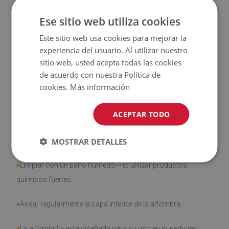
Ese sitio web utiliza cookies
♦
El producto
fácil de limpiar
, resistente a las manchas y al
Este sitio web usa cookies para mejorar la
agua
experiencia del usuario. Al utilizar nuestro
sitio web, usted acepta todas las cookies
♦
Tenga en cuenta que los daños causados por el uso
de acuerdo con nuestra Política de
debido al paso del tiempo (por ejemplo, abrasión) no son
cookies.
Más información
objeto de reclamación.
ACEPTAR TODO
MOSTRAR DETALLES
¿Cómo cuidar el producto?
♦
Limpiar con un paño húmedo - no utilizar productos
químicos fuertes.
♦
Airear regularmente la capa inferior de la alfombra.
♦
La alfombrilla está diseñada para su uso en superficies