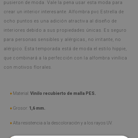
pusieron de moda. Vale la pena usar esta moda para
crear un interior interesante. Alfombra pvc Estrella de
ocho puntos es una adición atractiva al diseño de
interiores debido a sus propiedades únicas. Es seguro
para personas sensibles y alérgicas, no irritante, no
alérgico. Esta temporada está de moda el estilo hippie,
que combinará a la perfección con la alfombra vinílica
con motivos florales.
♦
Material:
Vinilo recubierto de malla PES.
♦
Grosor:
1,6
mm.
♦
Alta resistencia a la descoloración y a los rayos UV.
♦
Las alfombras
no son antideslizantes
;