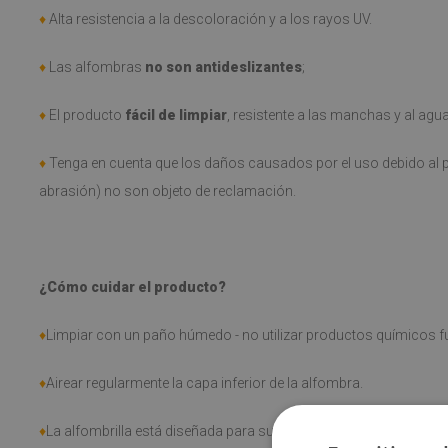
♦
Alta resistencia a la descoloración y a los rayos UV.
♦
Las alfombras
no son antideslizantes
;
♦
El producto
fácil de limpiar
, resistente a las manchas y al agu
♦
Tenga en cuenta que los daños causados por el uso debido al p
abrasión) no son objeto de reclamación.
¿Cómo cuidar el producto?
♦
Limpiar con un paño húmedo - no utilizar productos químicos fu
♦
Airear regularmente la capa inferior de la alfombra.
♦
La alfombrilla está diseñada para su uso en superficies duras. S