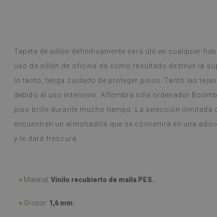
Tapete de sillón definitivamente será útil en cualquier hab
uso de sillón de oficina da como resultado destruir la supe
lo tanto, tenga cuidado de proteger pisos. Tanto las tej
debido al uso intensivo. Alfombra silla ordenador Boombo
piso brille durante mucho tiempo. La selección ilimitada
encuentren un almohadilla que se convertirá en una adició
y le dará frescura.
♦
Material:
Vinilo recubierto de malla PES.
♦
Grosor:
1,6 mm.