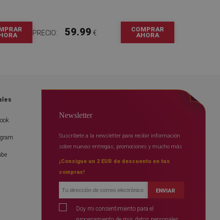
MPRAR
COMPRAR
59.99
PRECIO:
€
HORA
AHORA
ales
Newsletter
book
Suscríbete a la newsletter para recibir información
agram
sobre nuevas entregas, promociones y mucho más
ube
¡Consigue un 2 EUR de descuento en tus
compras!
ENVIAR
Doy mi consentimiento para el
procesamiento de mis datos personales