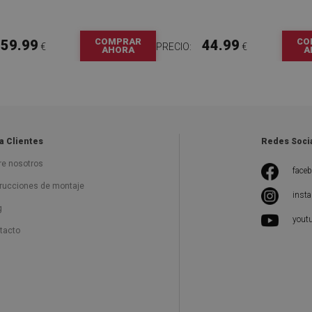
COMPRAR
CO
59.99
44.99
€
PRECIO:
€
AHORA
A
a Clientes
Redes Soci
re nosotros
face
trucciones de montaje
inst
g
yout
tacto