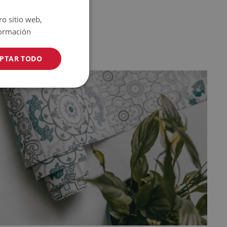
ro sitio web,
ormación
PTAR TODO