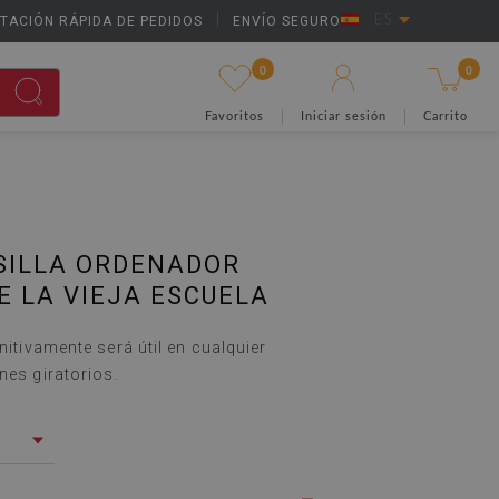
TACIÓN RÁPIDA DE PEDIDOS
|
ENVÍO SEGURO
ES
0
0
Favoritos
Iniciar sesión
Carrito
SILLA ORDENADOR
 LA VIEJA ESCUELA
initivamente será útil en cualquier
nes giratorios.