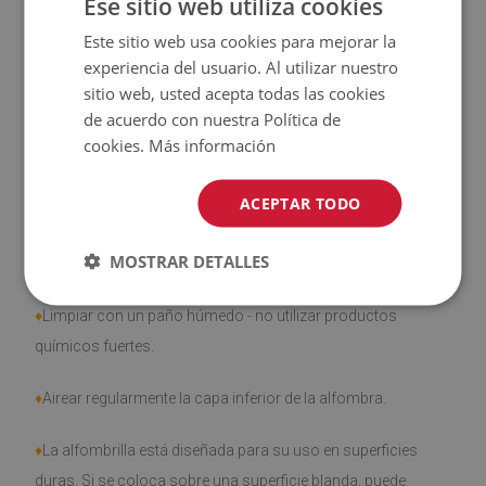
Ese sitio web utiliza cookies
♦
El producto
fácil de limpiar
, resistente a las manchas y al
Este sitio web usa cookies para mejorar la
agua
experiencia del usuario. Al utilizar nuestro
sitio web, usted acepta todas las cookies
♦
Tenga en cuenta que los daños causados por el uso
de acuerdo con nuestra Política de
debido al paso del tiempo (por ejemplo, abrasión) no son
cookies.
Más información
objeto de reclamación.
ACEPTAR TODO
MOSTRAR DETALLES
¿Cómo cuidar el producto?
♦
Limpiar con un paño húmedo - no utilizar productos
químicos fuertes.
♦
Airear regularmente la capa inferior de la alfombra.
♦
La alfombrilla está diseñada para su uso en superficies
duras. Si se coloca sobre una superficie blanda, puede