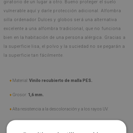
giratorio de un lugar a otro. Bueno proteger el suelo
vulnerable aquí y darle protección adicional. Alfombra
silla ordenador Dulces y globos será una alternativa
excelente a una alfombra tradicional, que no funciona
bien en la habitación de una persona alérgica. Gracias a
la superficie lisa, el polvo y la suciedad no se pegarán a
la superficie tan fácilmente.
♦
Material:
Vinilo recubierto de malla PES.
♦
Grosor:
1,6 mm.
♦
Alta resistencia a la descoloración y a los rayos UV.
♦
Las alfombras
no son antideslizantes
;