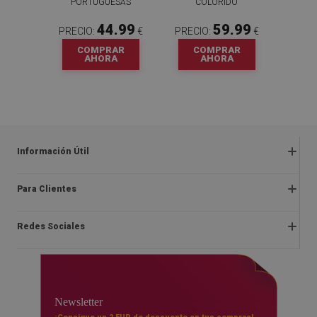
PORTUGUESAS
COLORIDO
44.99
59.99
PRECIO:
€
PRECIO:
€
COMPRAR
COMPRAR
AHORA
AHORA
Información Útil
Preguntas frecuentes
Para Clientes
Quejas y devoluciones
Sobre nosotros
Reglamentos de las ofertas
Redes Sociales
Instrucciones de montaje
Terminos y condiciones
Blog
Derecho de desistimiento del contrato
facebook
Contacto
Entrega
instagram
FAQ
Newsletter
Pago
youtube