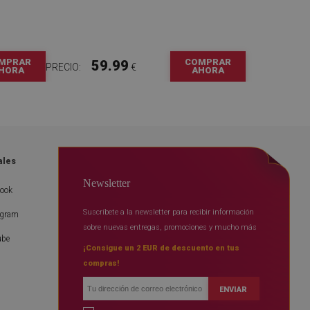
MPRAR
COMPRAR
59.99
PRECIO:
€
HORA
AHORA
ales
Newsletter
book
Suscríbete a la newsletter para recibir información
agram
sobre nuevas entregas, promociones y mucho más
ube
¡Consigue un 2 EUR de descuento en tus
compras!
ENVIAR