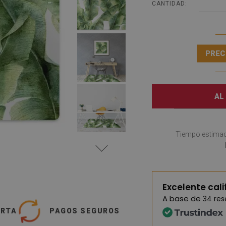
CANTIDAD:
PREC
AL
Tiempo estimad
Excelente cali
A base de
34 re
ERTA
PAGOS SEGUROS