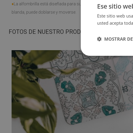
♦
La alfombrilla está diseñada para su uso en superficies duras. S
Ese sitio we
blanda, puede doblarse y moverse.
Este sitio web usa
usted acepta toda
FOTOS DE NUESTRO PRODUCTO
MOSTRAR DE