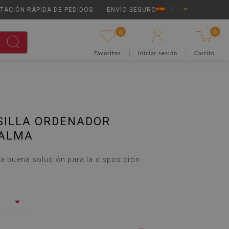
TACIÓN RÁPIDA DE PEDIDOS
|
ENVÍO SEGURO
ES
0
0
Favoritos
Iniciar sesión
Carrito
SILLA ORDENADOR
PALMA
una buena solución para la disposición