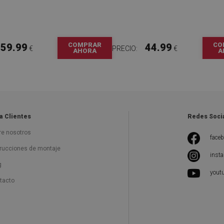
COMPRAR
CO
59.99
44.99
€
PRECIO:
€
AHORA
A
a Clientes
Redes Soci
re nosotros
face
trucciones de montaje
inst
g
yout
tacto