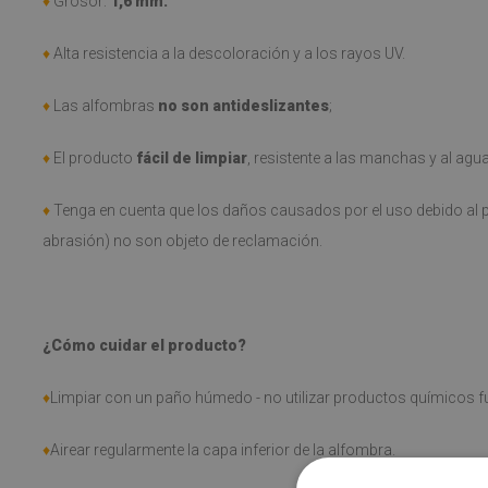
♦
Grosor:
1,6 mm.
♦
Alta resistencia a la descoloración y a los rayos UV.
♦
Las alfombras
no son antideslizantes
;
♦
El producto
fácil de limpiar
, resistente a las manchas y al agu
♦
Tenga en cuenta que los daños causados por el uso debido al p
abrasión) no son objeto de reclamación.
¿Cómo cuidar el producto?
♦
Limpiar con un paño húmedo - no utilizar productos químicos fu
♦
Airear regularmente la capa inferior de la alfombra.