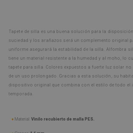
ase! Soy cliente habitual y la calidad
decepcionado.
r Google,
ver original
)
Tapete de silla es una buena solución para la disposición 
Baldosas de vin
Leer más
variedad de dise
suciedad y los arañazos será un complemento original pa
alunska
llegó en una s
Beatrycz
año
hace 1 a
uniforme asegurará la estabilidad de la silla. Alfombra s
estaba bien em
sencilla, despeg
tiene un material resistente a la humedad y al moho, lo cu
resultado es f
tapete para silla. Colores expuestos a fuerte luz solar 
me sorprende q
hacer tan buen
de un uso prolongado. Gracias a esta solución, su habit
y, a pesar de c
dispositivo original que combina con el estilo de todo el 
(durante las v
temporada.
problema. Se l
húmedo si se e
recomiendo.
(Traducido por
♦
Material:
Vinilo recubierto de malla PES.