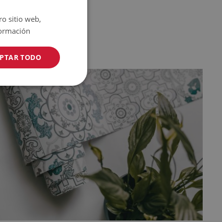
ro sitio web,
ormación
PTAR TODO