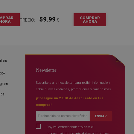
MPRAR
COMPRAR
59.99
PRECIO:
€
HORA
AHORA
ales
Newsletter
book
Suscríbete a la newsletter para recibir información
agram
sobre nuevas entregas, promociones y mucho más
ube
¡Consigue un 2 EUR de descuento en tus
compras!
ENVIAR
Doy mi consentimiento para el
procesamiento de mis datos personales