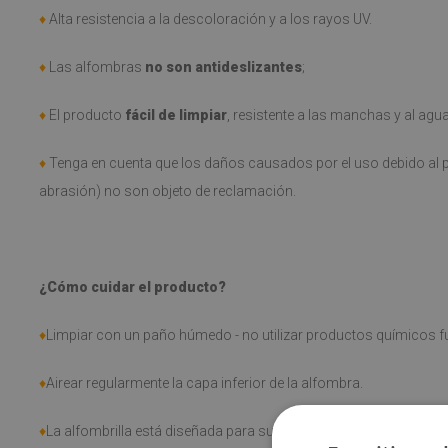
♦
Alta resistencia a la descoloración y a los rayos UV.
♦
Las alfombras
no son antideslizantes
;
♦
El producto
fácil de limpiar
, resistente a las manchas y al agu
♦
Tenga en cuenta que los daños causados por el uso debido al p
abrasión) no son objeto de reclamación.
¿Cómo cuidar el producto?
♦
Limpiar con un paño húmedo - no utilizar productos químicos fu
♦
Airear regularmente la capa inferior de la alfombra.
♦
La alfombrilla está diseñada para su uso en superficies duras. S