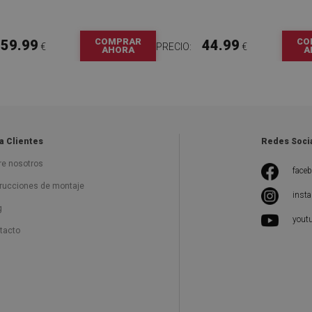
COMPRAR
CO
59.99
44.99
€
PRECIO:
€
AHORA
A
a Clientes
Redes Soci
re nosotros
face
trucciones de montaje
inst
g
yout
tacto