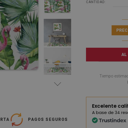
CANTIDAD:
PREC
AL
Tiempo estimad
Excelente cali
A base de
34 re
ERTA
PAGOS SEGUROS