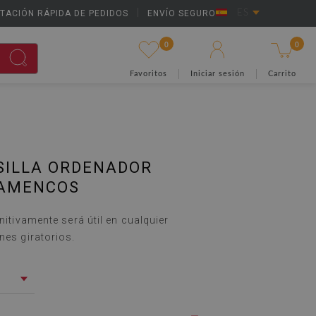
TACIÓN RÁPIDA DE PEDIDOS
|
ENVÍO SEGURO
ES
0
0
Favoritos
Iniciar sesión
Carrito
SILLA ORDENADOR
LAMENCOS
initivamente será útil en cualquier
nes giratorios.