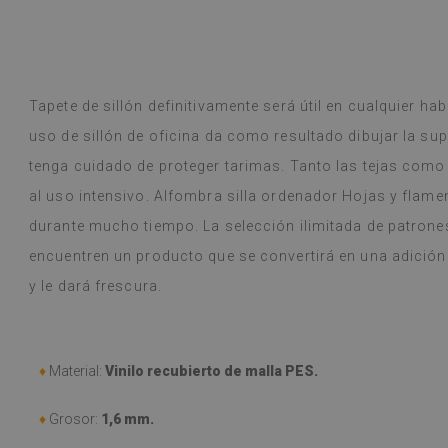
ase! Soy cliente habitual y la calidad
decepcionado.
r Google,
ver original
)
Tapete de sillón definitivamente será útil en cualquier hab
Baldosas de vin
Leer más
variedad de dise
uso de sillón de oficina da como resultado dibujar la super
alunska
llegó en una s
Beatrycz
año
hace 1 a
tenga cuidado de proteger tarimas. Tanto las tejas como
estaba bien em
sencilla, despeg
al uso intensivo. Alfombra silla ordenador Hojas y flamen
resultado es f
durante mucho tiempo. La selección ilimitada de patrone
me sorprende q
hacer tan buen
encuentren un producto que se convertirá en una adición 
y, a pesar de c
y le dará frescura.
(durante las v
problema. Se l
húmedo si se e
recomiendo.
♦
Material:
Vinilo recubierto de malla PES.
(Traducido por
♦
Grosor:
1,6 mm.