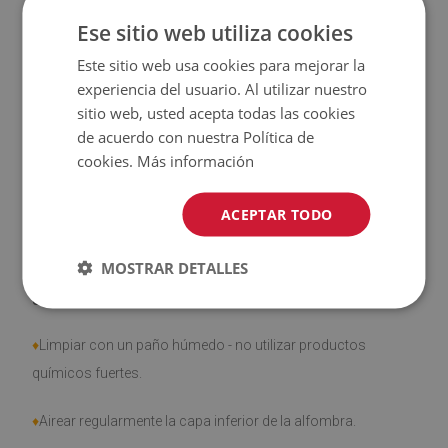
♦
Las alfombras
no son antideslizantes
;
Ese sitio web utiliza cookies
Este sitio web usa cookies para mejorar la
♦
El producto
fácil de limpiar
, resistente a las manchas y al
experiencia del usuario. Al utilizar nuestro
agua
sitio web, usted acepta todas las cookies
de acuerdo con nuestra Política de
♦
Tenga en cuenta que los daños causados por el uso
cookies.
Más información
debido al paso del tiempo (por ejemplo, abrasión) no son
objeto de reclamación.
ACEPTAR TODO
MOSTRAR DETALLES
¿Cómo cuidar el producto?
♦
Limpiar con un paño húmedo - no utilizar productos
químicos fuertes.
♦
Airear regularmente la capa inferior de la alfombra.