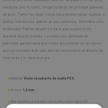
oficina da como resultado destruir la superficie del piso,
necesita, por lo tanto, tenga cuidado de proteger paneles
de piso. Tanto las tejas como los paneles están sujetos a
daños mecánicos debido al uso intensivo. Alfombra silla
ordenador Patrón de perros hará que tu piso brille
durante mucho tiempo. La selección ilimitada de
patrones garantizará que todos encuentren un producto
que se convertirá en una adición interesante al diseño de
interiores y le dará energía.
♦
Material:
Vinilo recubierto de malla PES.
♦
Grosor:
1,6 mm.
♦
Alta resistencia a la descoloración y a los rayos UV.