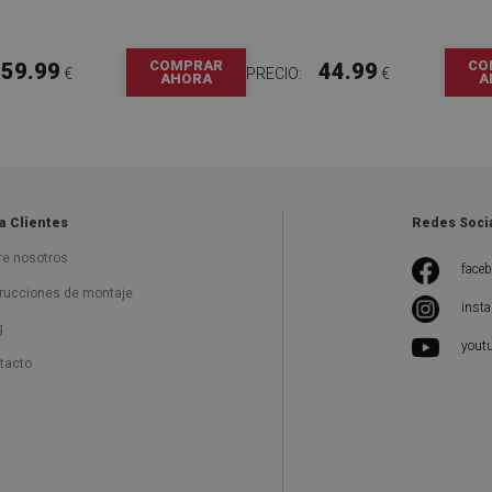
COMPRAR
CO
59.99
44.99
€
PRECIO:
€
AHORA
A
a Clientes
Redes Soci
re nosotros
face
trucciones de montaje
inst
g
yout
tacto