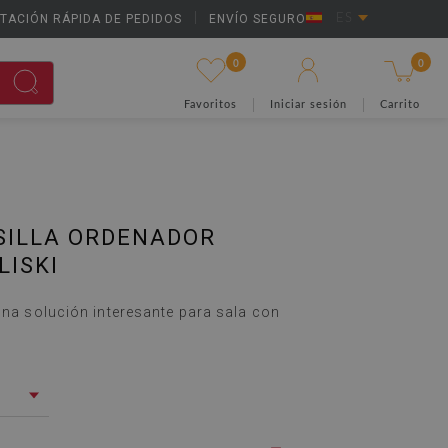
TACIÓN RÁPIDA DE PEDIDOS
|
ENVÍO SEGURO
ES
0
0
Favoritos
Iniciar sesión
Carrito
SILLA ORDENADOR
LISKI
 una solución interesante para sala con