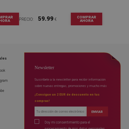
MPRAR
COMPRAR
59.99
PRECIO:
€
HORA
AHORA
ales
Newsletter
book
Suscríbete a la newsletter para recibir información
agram
sobre nuevas entregas, promociones y mucho más
ube
¡Consigue un 2 EUR de descuento en tus
compras!
ENVIAR
Doy mi consentimiento para el
procesamiento de mis datos personales