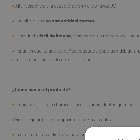
♦
Alta resistencia a la descoloración y a los rayos UV.
♦
Las alfombras
no son antideslizantes
;
♦
El producto
fácil de limpiar
, resistente a las manchas y al agu
♦
Tenga en cuenta que los daños causados por el uso debido al p
abrasión) no son objeto de reclamación.
¿Cómo cuidar el producto?
♦
Limpiar con un paño húmedo - no utilizar productos químicos fu
♦
Airear regularmente la capa inferior de la alfombra.
♦
La alfombrilla está diseñada para su uso en superficies duras. S