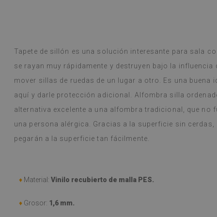
ase! Soy cliente habitual y la calidad
decepcionado.
r Google,
ver original
)
Tapete de sillón es una solución interesante para sala con
Baldosas de vin
Leer más
variedad de dise
se rayan muy rápidamente y destruyen bajo la influenci
alunska
llegó en una s
Beatrycz
año
hace 1 a
mover sillas de ruedas de un lugar a otro. Es una buena i
estaba bien em
sencilla, despeg
aquí y darle protección adicional. Alfombra silla ordenad
resultado es f
alternativa excelente a una alfombra tradicional, que no 
me sorprende q
hacer tan buen
una persona alérgica. Gracias a la superficie sin cerdas, 
y, a pesar de c
pegarán a la superficie tan fácilmente.
(durante las v
problema. Se l
húmedo si se e
recomiendo.
♦
Material:
Vinilo recubierto de malla PES.
(Traducido por
♦
Grosor:
1,6 mm.