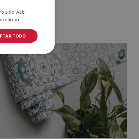
ro sitio web,
ormación
PTAR TODO