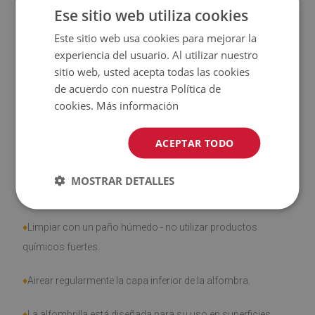
Ese sitio web utiliza cookies
♦
El producto
fácil de limpiar
, resistente a las manchas y al
Este sitio web usa cookies para mejorar la
agua
experiencia del usuario. Al utilizar nuestro
sitio web, usted acepta todas las cookies
♦
Tenga en cuenta que los daños causados por el uso
de acuerdo con nuestra Política de
cookies.
Más información
debido al paso del tiempo (por ejemplo, abrasión) no son
objeto de reclamación.
ACEPTAR TODO
MOSTRAR DETALLES
¿Cómo cuidar el producto?
♦
Limpiar con un paño húmedo - no utilizar productos
químicos fuertes.
♦
Airear regularmente la capa inferior de la alfombra.
♦
La alfombrilla está diseñada para su uso en superficies