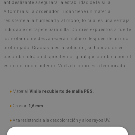
antideslizante asegurará la estabilidad de la silla.
Alfombra silla ordenador Tucán tiene un material
resistente a la humedad y al moho, lo cual es una ventaja
indudable del tapete para silla. Colores expuestos a fuerte
luz solar no se desvanecerán incluso después de un uso
prolongado. Gracias a esta solución, su habitación en
casa obtendrá un dispositivo original que combina con el
estilo de todo el interior. Vuélvete boho esta temporada.
♦
Material:
Vinilo recubierto de malla PES.
♦
Grosor:
1,6 mm.
♦
Alta resistencia a la descoloración y a los rayos UV.
♦
Las alfombras
no son antideslizantes
;