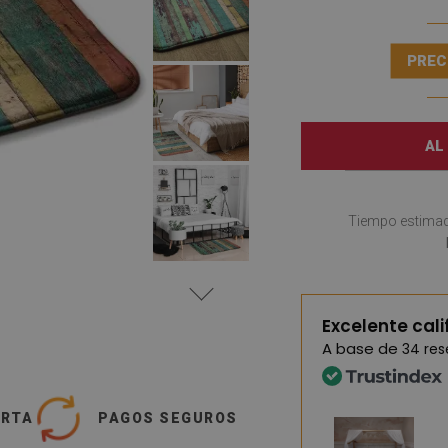
PREC
AL
Tiempo estimad
Excelente cali
A base de
34 re
ERTA
PAGOS SEGUROS