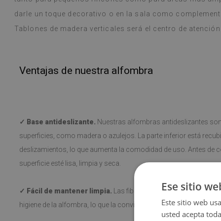
darle un toque decorativo o en la sala como complemen
Tablones de madera verticales será el centro de atención
Ventajas de nuestra alfombra
✓ Base antideslizante.
Nuestras alfombras antideslizantes son 
superficies, como madera o azulejos. La parte inferior está recubi
deslizamientos, lo que aumenta la comodidad de uso. Antes de co
superficie esté lisa, limpia y seca.
Ese sitio we
✓ Fácil de mantener limpia.
Las fibras suaves y cortas facilitan
Este sitio web usa
higiene de la alfombra, lo que la convierte en un elemento práctico 
usted acepta toda