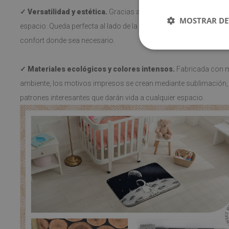
✓ Versatilidad y estética.
Gracias a sus variados diseños, la a
MOSTRAR DE
espacio. Queda perfecta al lado de la cama, en el pasillo o en la 
confort donde sea necesario.
✓ Materiales ecológicos y colores intensos.
Fabricada con m
ambiente, los motivos impresos se crean mediante sublimación, 
patrones interesantes que darán vida a cualquier espacio.