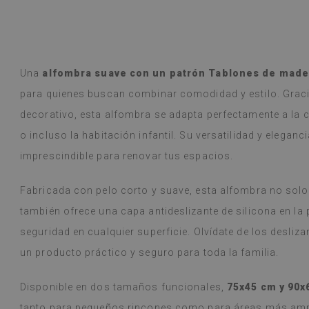
r Google,
ver original
)
Baldosas de vin
Leer más
variedad de dise
alunska
llegó en una s
Beatrycz
Una
alfombra suave con un patrón Tablones de mader
año
hace 1 a
estaba bien em
para quienes buscan combinar comodidad y estilo. Grac
sencilla, despeg
decorativo, esta alfombra se adapta perfectamente a la c
resultado es f
me sorprende q
o incluso la habitación infantil. Su versatilidad y elega
hacer tan buen
imprescindible para renovar tus espacios.
y, a pesar de c
(durante las v
problema. Se l
Fabricada con pelo corto y suave, esta alfombra no solo 
húmedo si se e
también ofrece una capa antideslizante de silicona en la 
recomiendo.
seguridad en cualquier superficie. Olvídate de los desli
(Traducido por
un producto práctico y seguro para toda la familia.
Disponible en dos tamaños funcionales,
75x45 cm y 90x
tanto para pequeños rincones como para áreas más ampl