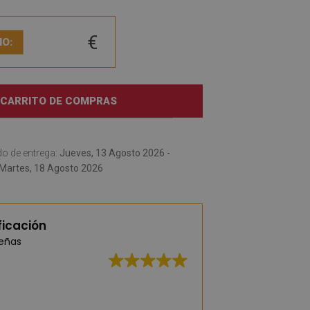
€
IO:
 CARRITO DE COMPRAS
o de entrega:
Jueves, 13 Agosto 2026 -
Martes, 18 Agosto 2026
ficación
señas
Una gran selecció
elegantes y práct