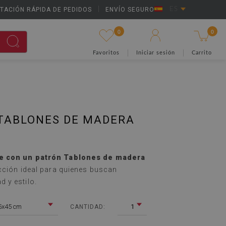
TACIÓN RÁPIDA DE PEDIDOS
|
ENVÍO SEGURO
ES
0
0
Favoritos
Iniciar sesión
Carrito
TABLONES DE MADERA
e con un patrón Tablones de madera
cción ideal para quienes buscan
 y estilo.
5x45 cm
1
CANTIDAD: