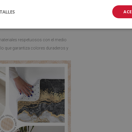
lfombra puede adaptarse a cualquier
TALLES
ACE
sala de estar, añadiendo suavidad y
ateriales respetuosos con el medio
lo que garantiza colores duraderos y