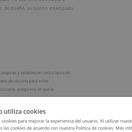
to de diseño, su bonito estampado
.
seguras y estables en varios tipos de
erta de silicona para evitar
locarla, asegúrese de que la
b utiliza cookies
 la limpieza y el mantenimiento de la
 cookies para mejorar la experiencia del usuario. Al utilizar nuest
en cualquier interior.
s las cookies de acuerdo con nuestra Política de cookies.
Más inf