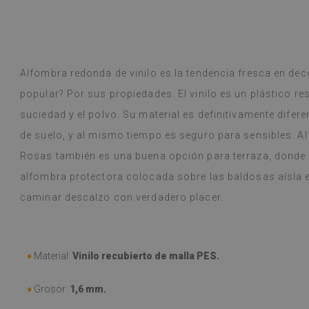
es. Elegí una alfombra vintage de estilo
(Traducido por
alfombra redonda bohemia con
hojas. Las alfombras son preciosas,
rácticas, sobre todo para un niño
Dyed B
año
hace 1 a
Alfombra redonda de vinilo es la tendencia fresca en dec
popular? Por sus propiedades. El vinilo es un plástico res
r Google,
ver original
)
suciedad y el polvo. Su material es definitivamente difer
de suelo, y al mismo tiempo es seguro para sensibles. A
Rosas también es una buena opción para terraza, donde 
alfombra protectora colocada sobre las baldosas aísla e
caminar descalzo con verdadero placer.
♦
Material:
Vinilo recubierto de malla PES.
♦
Grosor:
1,6 mm.