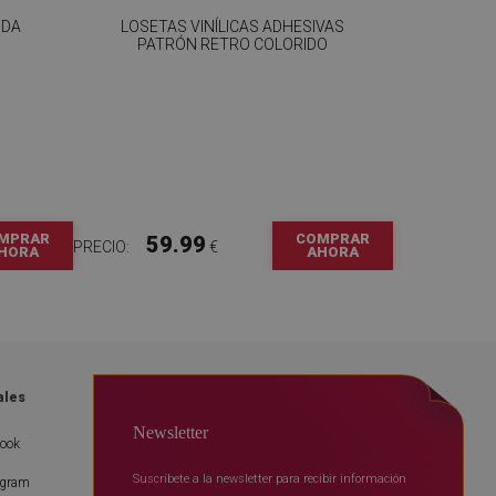
NDA
LOSETAS VINÍLICAS ADHESIVAS
PATRÓN RETRO COLORIDO
MPRAR
COMPRAR
59.99
PRECIO:
€
HORA
AHORA
ales
Newsletter
book
Suscríbete a la newsletter para recibir información
agram