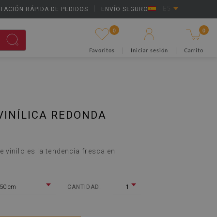
TACIÓN RÁPIDA DE PEDIDOS
|
ENVÍO SEGURO
ES
0
0
Favoritos
Iniciar sesión
Carrito
INÍLICA REDONDA
 vinilo es la tendencia fresca en
 50 cm
1
CANTIDAD: