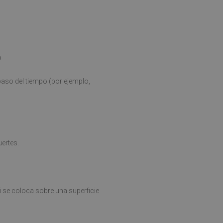
a
aso del tiempo (por ejemplo,
ertes.
i se coloca sobre una superficie