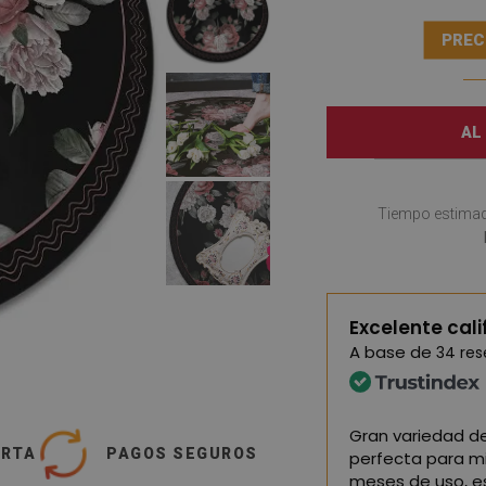
PREC
AL
Tiempo estimad
Excelente cali
A base de
34 re
xcelente calidad, estoy muy
Gran variedad de
ERTA
PAGOS SEGUROS
perfecta para mi
meses de uso, e