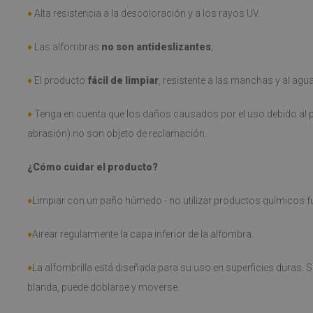
♦
Alta resistencia a la descoloración y a los rayos UV.
♦
Las alfombras
no son antideslizantes
;
♦
El producto
fácil de limpiar
, resistente a las manchas y al agu
♦
Tenga en cuenta que los daños causados por el uso debido al p
abrasión) no son objeto de reclamación.
¿Cómo cuidar el producto?
♦
Limpiar con un paño húmedo - no utilizar productos químicos fu
♦
Airear regularmente la capa inferior de la alfombra.
♦
La alfombrilla está diseñada para su uso en superficies duras. S
blanda, puede doblarse y moverse.