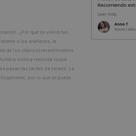
 Google,
ver original
)
Recomiendo esta
Leer más
(Traducido por 
Anna T
ño
hace 1 año
oración. ¿Por qué se volvió tan
istente a los arañazos, la
ente de los clásicosrevestimientos
lfombra vinílica redonda round
se pasan las tardes de verano. La
ficazmente, por lo que se puede