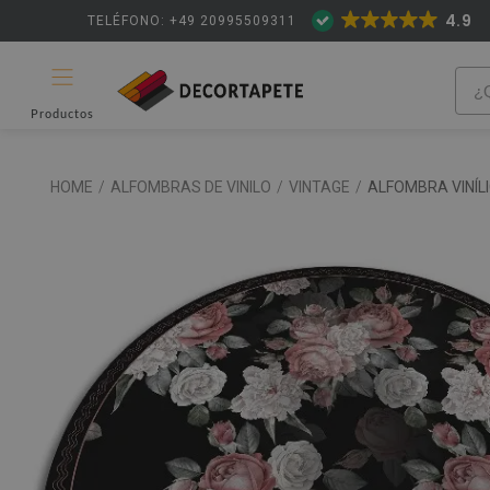
4.9
TELÉFONO: +49 20995509311
Productos
HOME
/
ALFOMBRAS DE VINILO
/
VINTAGE
/
ALFOMBRA VINÍL