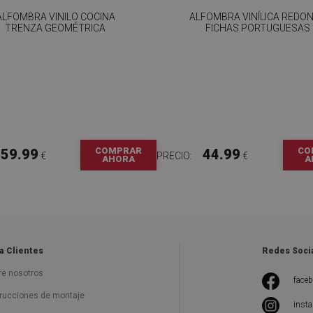
ALFOMBRA VINILO COCINA
ALFOMBRA VINÍLICA REDO
TRENZA GEOMÉTRICA
FICHAS PORTUGUESAS
COMPRAR
CO
59.99
44.99
€
PRECIO:
€
AHORA
A
a Clientes
Redes Soci
re nosotros
face
trucciones de montaje
inst