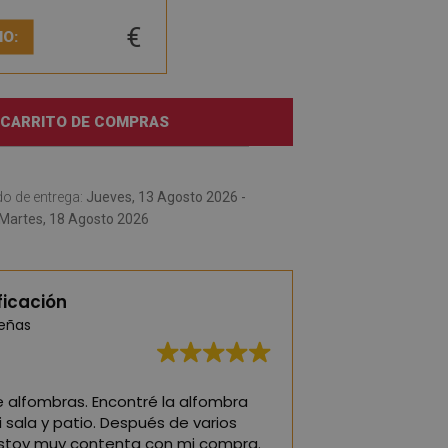
€
IO:
 CARRITO DE COMPRAS
o de entrega:
Jueves, 13 Agosto 2026 -
Martes, 18 Agosto 2026
ficación
señas
 alfombras. Encontré la alfombra
¡Las mejores alfo
 sala y patio. Después de varios
o una habitación in
stoy muy contenta con mi compra.