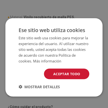
♦
Material:
Vinilo recubierto de malla PES.
Ese sitio web utiliza cookies
♦
Grosor:
1,6 mm.
Este sitio web usa cookies para mejorar la
♦
Alta resistencia a la descoloración y a los rayos UV.
experiencia del usuario. Al utilizar nuestro
sitio web, usted acepta todas las cookies
♦
Las alfombras
no son antideslizantes
;
de acuerdo con nuestra Política de
cookies.
Más información
♦
El producto
fácil de limpiar
, resistente a las manchas y al
agua
ACEPTAR TODO
♦
Tenga en cuenta que los daños causados por el uso
MOSTRAR DETALLES
debido al paso del tiempo (por ejemplo, abrasión) no son
objeto de reclamación.
¿Cómo cuidar el producto?