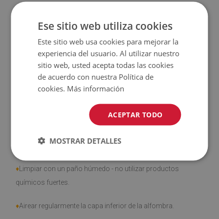
♦
Las alfombras
no son antideslizantes
;
Ese sitio web utiliza cookies
♦
El producto
fácil de limpiar
, resistente a las manchas y al
Este sitio web usa cookies para mejorar la
agua
experiencia del usuario. Al utilizar nuestro
sitio web, usted acepta todas las cookies
♦
Tenga en cuenta que los daños causados por el uso
de acuerdo con nuestra Política de
debido al paso del tiempo (por ejemplo, abrasión) no son
cookies.
Más información
objeto de reclamación.
ACEPTAR TODO
MOSTRAR DETALLES
¿Cómo cuidar el producto?
♦
Limpiar con un paño húmedo - no utilizar productos
químicos fuertes.
♦
Airear regularmente la capa inferior de la alfombra.