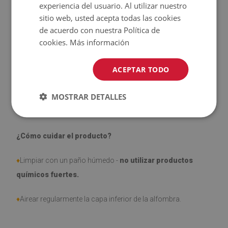
experiencia del usuario. Al utilizar nuestro
sitio web, usted acepta todas las cookies
♦
El producto
fácil de limpiar
, resistente a las manchas y al
de acuerdo con nuestra Política de
agua.
cookies.
Más información
♦
Tenga en cuenta que los daños causados por el uso
ACEPTAR TODO
debido al paso del tiempo (por ejemplo, abrasión) no son
objeto de reclamación.
MOSTRAR DETALLES
¿Cómo cuidar el producto?
♦
Limpiar con un paño húmedo -
no utilizar productos
químicos fuertes.
♦
Airear regularmente la capa inferior de la alfombra.