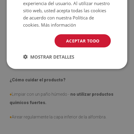
experiencia del usuario. Al utilizar nuestro
sitio web, usted acepta todas las cookies
♦
El producto
fácil de limpiar
, resistente a las manchas y al
de acuerdo con nuestra Política de
agua.
cookies.
Más información
♦
Tenga en cuenta que los daños causados por el uso
ACEPTAR TODO
debido al paso del tiempo (por ejemplo, abrasión) no son
objeto de reclamación.
MOSTRAR DETALLES
¿Cómo cuidar el producto?
♦
Limpiar con un paño húmedo -
no utilizar productos
químicos fuertes.
♦
Airear regularmente la capa inferior de la alfombra.