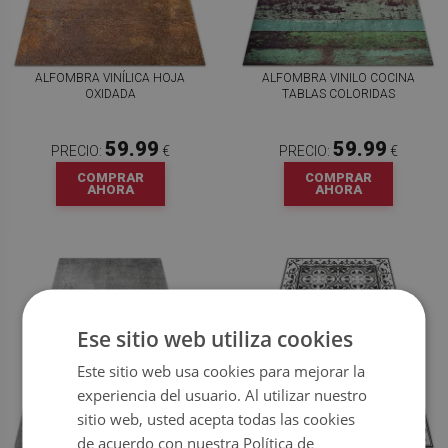
ALFOMBRA VINÍLICA HOJA
ALFOMBRA VINILO COCINA
OXIDADA
TABLAS COLORIDAS
59.99
59.99
PRECIO:
€
PRECIO:
€
COMPRAR
COMPRAR
AHORA
AHORA
Ese sitio web utiliza cookies
Este sitio web usa cookies para mejorar la
experiencia del usuario. Al utilizar nuestro
sitio web, usted acepta todas las cookies
de acuerdo con nuestra Política de