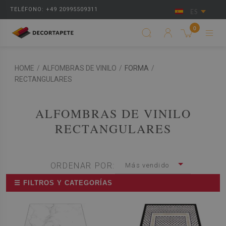
TELÉFONO: +49 20995509311
ES
0
HOME
/
ALFOMBRAS DE VINILO
/
FORMA
/
RECTANGULARES
ALFOMBRAS DE VINILO
RECTANGULARES
ORDENAR POR:
Más vendido
☰ FILTROS Y CATEGORÍAS